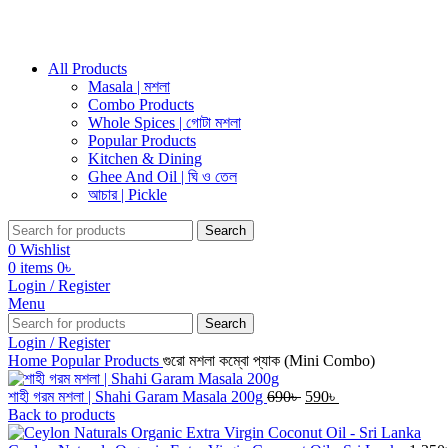
All Products
Masala | মশলা
Combo Products
Whole Spices | গোটা মশলা
Popular Products
Kitchen & Dining
Ghee And Oil | ঘি ও তেল
আচার | Pickle
Search
0
Wishlist
0
items
0
৳
Login / Register
Menu
Search
Login / Register
Home
Popular Products
গুরো মশলা কম্বো প্যাক (Mini Combo)
Original
Current
শাহী গরম মশলা | Shahi Garam Masala 200g
690
৳
590
৳
price
price
Back to products
was:
is: