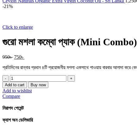
690৳ .
590৳ .
Ceylon Naturals Organic Extra Virgin Coconut Oil - Sri Lanka
1,250
-21%
Click to enlarge
গুরো মশলা কম্বো প্যাক (Mini Combo)
Original
Current
950
৳
750
৳
price
price
প্রতিদিনের রান্নার প্রধান ৪টি প্রয়োজনীয় মশলা একসাথে পাওয়ায় বারবার আলাদা করে 
was:
is:
950৳ .
750৳ .
গুরো
মশলা
Add to cart
Buy now
কম্বো
Add to wishlist
প্যাক
Compare
(Mini
Combo)
নিরাপদ পেমেন্ট
quantity
ক্যাশ অন ডেলিভারি