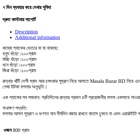
৭ দিন ব্যবহার করে দেখার সুবিধা
দ্রুত কাস্টমার সাপোর্ট
Description
Additional information
কম্বো প্যাকের ভেতরে যা যা থাকছে:
হলুদ গুঁড়ো :২০০গ্রাম
মরিচ গুঁড়ো :২০০গ্রাম
ধনে গুঁড়ো :২০০গ্রাম
জিরা গুঁড়ো :২০০গ্রাম
রান্নায় খাঁটি দেশী স্বাদ আর চমৎকার সুঘ্রাণ নিয়ে আসতে Masala Bazar BD নিয়ে এলো
পেষা টাটকা মশলার অনুভূতি।
এক প্যাকের সব সমাধান: প্রতিদিনের রান্নার প্রধান ৪টি প্রয়োজনীয় মশলা একসাথে পাও
সংরক্ষণ পদ্ধতি:
মশলার আসল সুঘ্রাণ ও গুণগত মান দীর্ঘদিন বজায় রাখতে বাতাস ঢুকবে না এমন এয়ারটাইট প
ওজন
800 গ্রাম