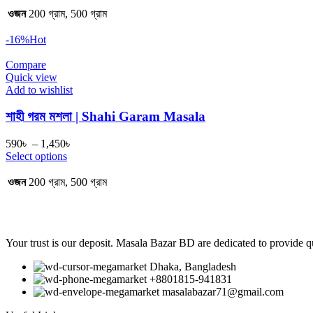
through
ওজন
200 গ্রাম, 500 গ্রাম
1,480৳
-16%
Hot
Compare
Quick view
Add to wishlist
শাহী গরম মশলা | Shahi Garam Masala
Price
590
৳
–
1,450
৳
range:
Select options
590৳
through
ওজন
200 গ্রাম, 500 গ্রাম
1,450৳
Your trust is our deposit. Masala Bazar BD are dedicated to provide qua
Dhaka, Bangladesh
+8801815-941831
masalabazar71@gmail.com