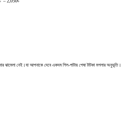
Price
৳
–
2,050
৳
range:
1,250৳
through
2,050৳
কেনার ঝামেলা নেই।যা আপনাকে দেবে একদম শিল-পাটায় পেষা টাটকা মশলার অনুভূতি।