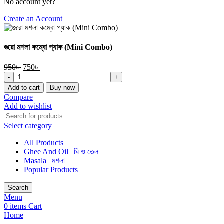
No account yet?
Create an Account
গুরো মশলা কম্বো প্যাক (Mini Combo)
Original
Current
950
৳
750
৳
গুরো
price
price
মশলা
was:
is:
Add to cart
Buy now
কম্বো
950৳ .
750৳ .
Compare
প্যাক
Add to wishlist
(Mini
Combo)
Select category
quantity
All Products
Ghee And Oil | ঘি ও তেল
Masala | মশলা
Popular Products
Search
Menu
0
items
Cart
Home